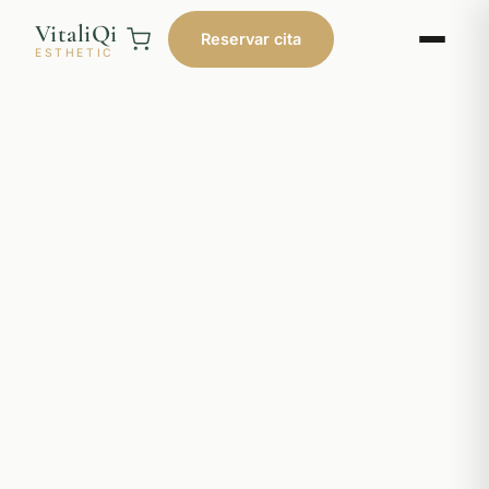
VitaliQi
Reservar cita
ESTHETIC