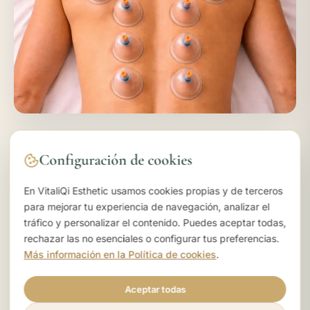
05
Configuración de cookies
Ventosas
En VitaliQi Esthetic usamos cookies propias y de terceros
para mejorar tu experiencia de navegación, analizar el
tráfico y personalizar el contenido. Puedes aceptar todas,
La terapia de ventosas (cupping) crea una succión
rechazar las no esenciales o configurar tus preferencias.
suave sobre la piel que eleva los tejidos, mejora la
Más información en la Política de cookies
.
circulación sanguínea y linfática, y libera la tensión
muscular profunda. Es especialmente efectiva para el
Aceptar todas
dolor muscular y la desintoxicación.