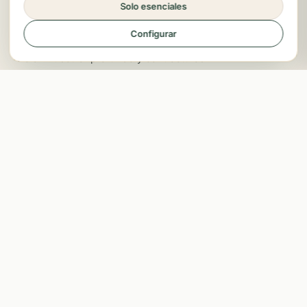
Solo esenciales
¿PARA QUÉ SIRVE?
Configurar
Dolor muscular profundo y contracturas
Mejora de la circulación
Detoxificación del organismo
Celulitis y retención de líquidos
Problemas respiratorios
Consultar tratamiento