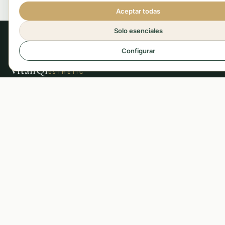
Aceptar todas
Solo esenciales
Configurar
VitaliQi
ESTHETIC
Centro de Medicina Tradicional China y
Estética Terapéutica en Puente Tocinos,
Murcia.
MEDICINA CHINA
Acupuntura
Moxibustión