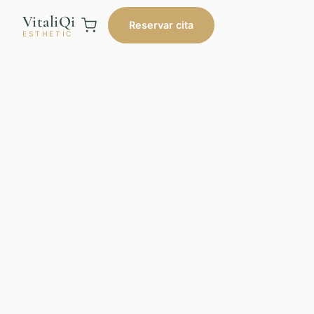
VitaliQi
Reservar cita
ESTHETIC