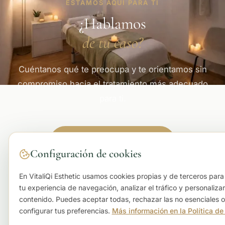
ESTAMOS AQUÍ PARA TI
¿Hablamos
de tu caso?
Cuéntanos qué te preocupa y te orientamos sin
compromiso hacia el tratamiento más adecuado
para ti.
Escribir por WhatsApp
Configuración de cookies
Ir a contacto
En VitaliQi Esthetic usamos cookies propias y de terceros para
tu experiencia de navegación, analizar el tráfico y personalizar
contenido. Puedes aceptar todas, rechazar las no esenciales o
configurar tus preferencias.
Más información en la Política de