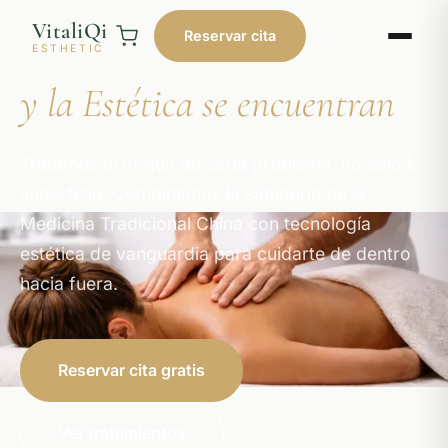
PUENTE TOCINOS · MURCIA
VitaliQi
Reservar cita
Donde la Medicina China
ESTHETIC
y la Estética se encuentran
Tratamos el origen de cada problema, no solo la
superficie. Combinamos la sabiduría de la
Medicina Tradicional China con tecnología
estética de vanguardia para cuidarte de dentro
hacia fuera.
Reservar cita gratis
Ver tratamientos