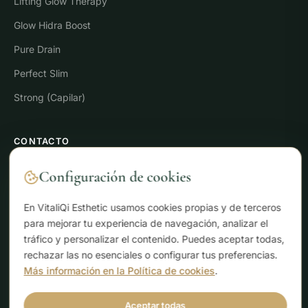
Lifting Glow Therapy
Glow Hidra Boost
Pure Drain
Perfect Slim
Strong (Capilar)
CONTACTO
Carril de los Canos, 1
Configuración de cookies
30006 Puente Tocinos, Murcia
En VitaliQi Esthetic usamos cookies propias y de terceros
658 50 50 19
para mejorar tu experiencia de navegación, analizar el
info@vitaliqiesthetic.es
tráfico y personalizar el contenido. Puedes aceptar todas,
rechazar las no esenciales o configurar tus preferencias.
Más información en la Política de cookies
.
HORARIO
Lunes – Viernes
Aceptar todas