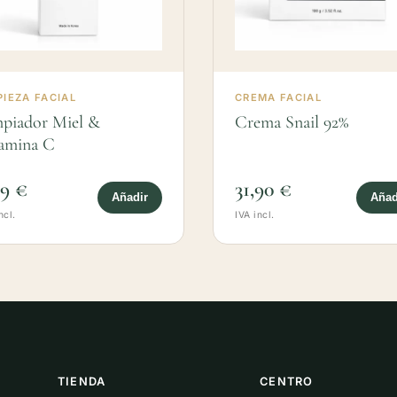
PIEZA FACIAL
CREMA FACIAL
piador Miel &
Crema Snail 92%
amina C
99 €
31,90 €
Añadir
Añad
ncl.
IVA incl.
TIENDA
CENTRO