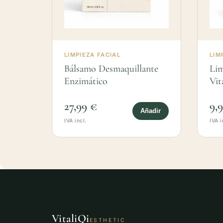
LIMPIEZA FACIAL
LIM
Bálsamo Desmaquillante
Lim
Enzimático
Vit
27,99 €
9,
Añadir
IVA incl.
IVA i
VitaliQi
ESTHETIC