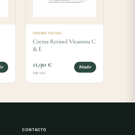
CREMA FACIAL
Crema Retinol Vitamina C
& E
11,90 €
ir
Añadir
IVA incl.
CONTACTO